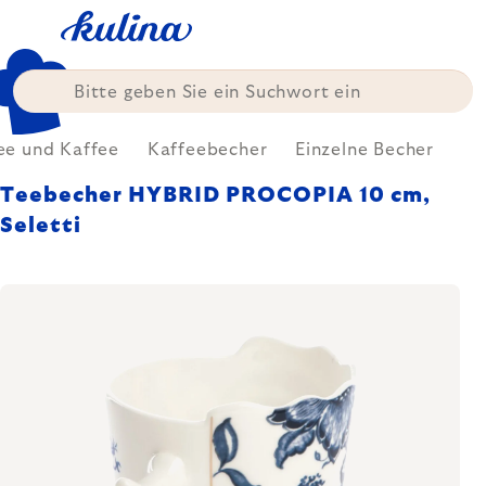
Zum
Inhalt
springen
ee und Kaffee
Kaffeebecher
Einzelne Becher
Teebecher HYBRID PROCOPIA 10 cm,
Seletti