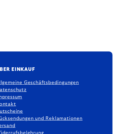
BER EINKAUF
llgemeine Geschäftsbedingungen
atenschutz
mpressum
ontakt
utscheine
ücksendungen und Reklamationen
ersand
iderrufsbelehrung