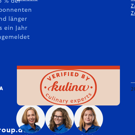
5 % der
Z
bonnenten
Z
nd länger
s ein Jahr
ngemeldet
DA
2
roup.de