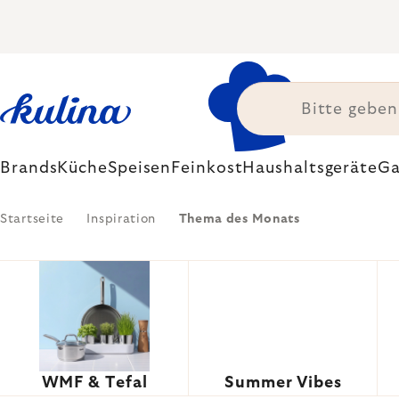
Zum
Inhalt
springen
Brands
Küche
Speisen
Feinkost
Haushaltsgeräte
Ga
Startseite
Inspiration
Thema des Monats
WMF & Tefal
Summer Vibes