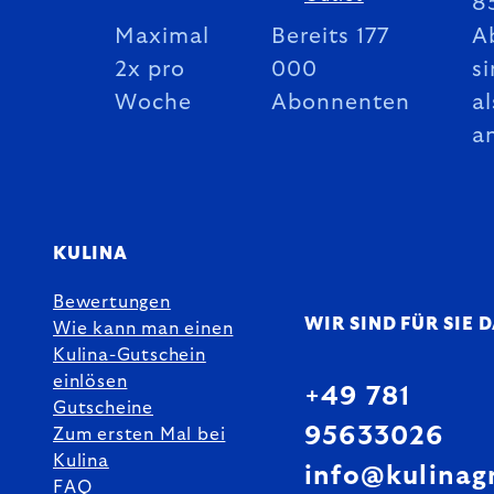
8
Maximal
Bereits 177
A
2x pro
000
si
Woche
Abonnenten
al
a
KULINA
Bewertungen
WIR SIND FÜR SIE 
Wie kann man einen
Kulina-Gutschein
einlösen
+49 781
Gutscheine
95633026
Zum ersten Mal bei
Kulina
info@kulinag
FAQ