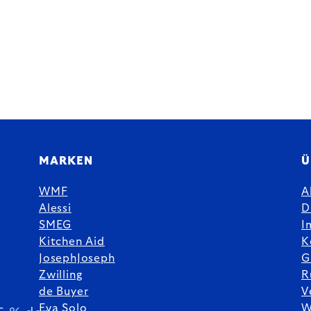
MARKEN
Ü
WMF
A
Alessi
D
SMEG
I
Kitchen Aid
K
JosephJoseph
G
Zwilling
R
de Buyer
V
Eva Solo
W