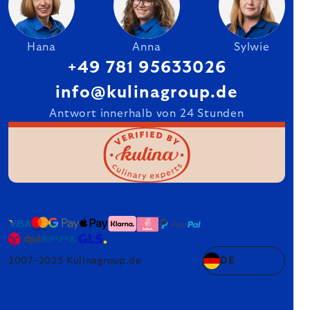
Hana
Anna
Sylwie
+49 781 95633026
info@kulinagroup.de
Antwort innerhalb von 24 Stunden
2007–2025 Kulinagroup.de
DE