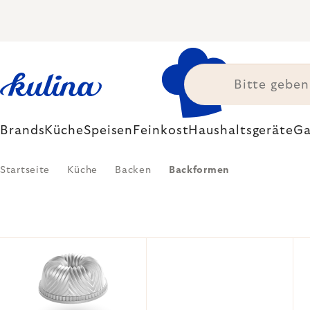
Zum
Inhalt
springen
Brands
Küche
Speisen
Feinkost
Haushaltsgeräte
Ga
Startseite
Küche
Backen
Backformen