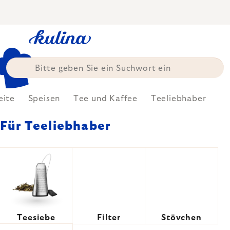
Zum
Inhalt
springen
eite
Speisen
Tee und Kaffee
Teeliebhaber
Für Teeliebhaber
Teesiebe
Filter
Stövchen