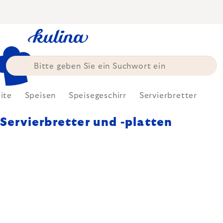
Zum
Inhalt
springen
ite
Speisen
Speisegeschirr
Servierbretter
Servierbretter und -platten