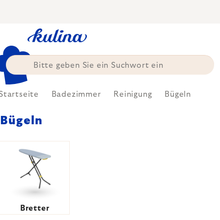
Zum
Inhalt
springen
Startseite
Badezimmer
Reinigung
Bügeln
Bügeln
Bretter