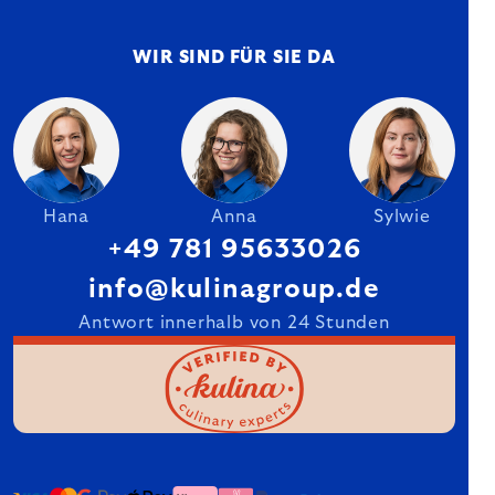
WIR SIND FÜR SIE DA
Hana
Anna
Sylwie
+49 781 95633026
info@kulinagroup.de
Antwort innerhalb von 24 Stunden