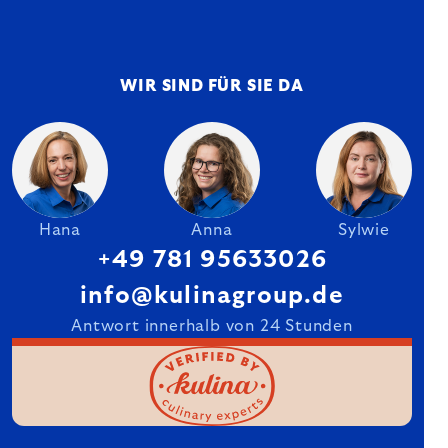
WIR SIND FÜR SIE DA
Hana
Anna
Sylwie
+49 781 95633026
info@kulinagroup.de
Antwort innerhalb von 24 Stunden