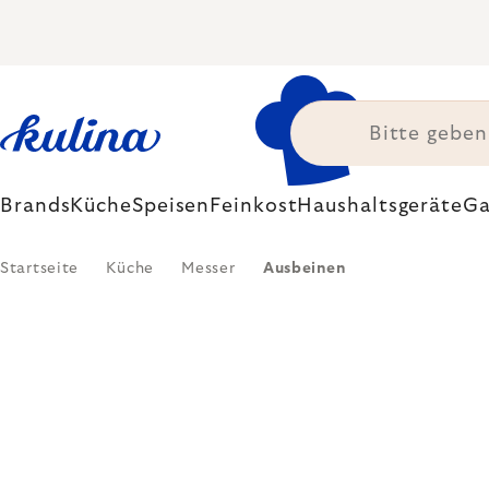
Zum
Inhalt
springen
Brands
Küche
Speisen
Feinkost
Haushaltsgeräte
Ga
Startseite
Küche
Messer
Ausbeinen