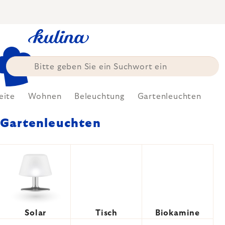
Zum
Inhalt
springen
eite
Wohnen
Beleuchtung
Gartenleuchten
Gartenleuchten
Solar
Tisch
Biokamine