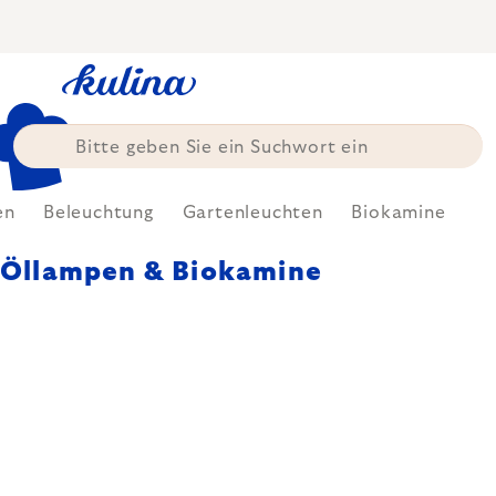
Zum
Inhalt
springen
en
Beleuchtung
Gartenleuchten
Biokamine
Öllampen & Biokamine