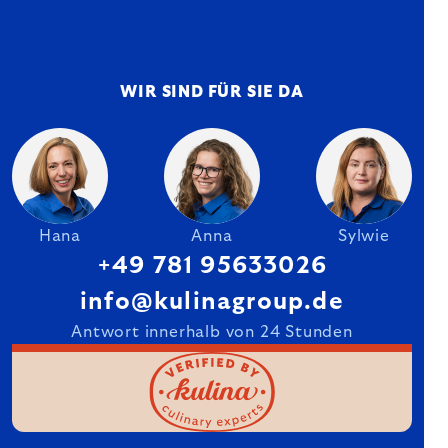
WIR SIND FÜR SIE DA
Hana
Anna
Sylwie
+49 781 95633026
info@kulinagroup.de
Antwort innerhalb von 24 Stunden