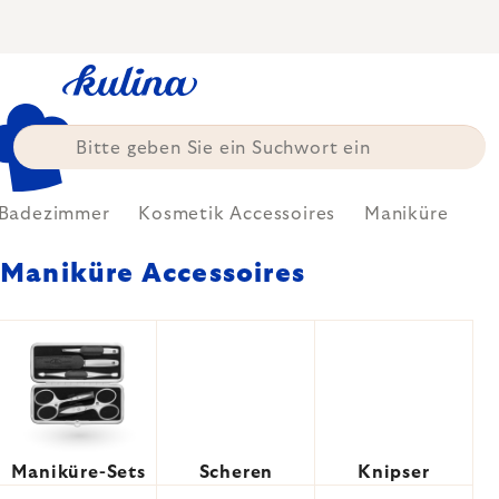
Zum
Inhalt
springen
Badezimmer
Kosmetik Accessoires
Maniküre
Maniküre Accessoires
Maniküre-Sets
Scheren
Knipser