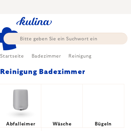
Zum
Inhalt
springen
Startseite
Badezimmer
Reinigung
Reinigung Badezimmer
Abfalleimer
Wäsche
Bügeln