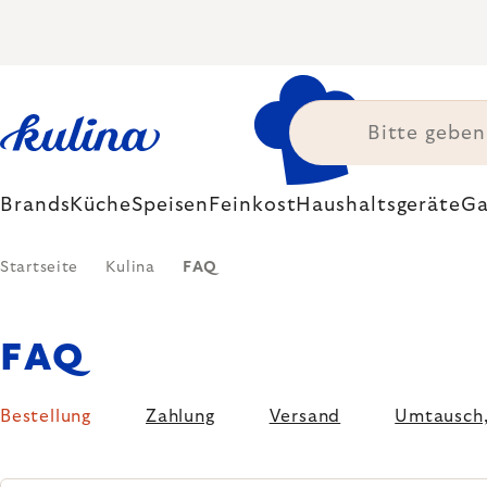
Zum
Inhalt
springen
Brands
Küche
Speisen
Feinkost
Haushaltsgeräte
Ga
Startseite
Kulina
FAQ
FAQ
Bestellung
Zahlung
Versand
Umtausch,