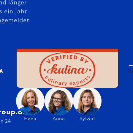
nd länger
s ein Jahr
ngemeldet
DA
2
roup.de
Hana
Anna
Sylwie
on 24