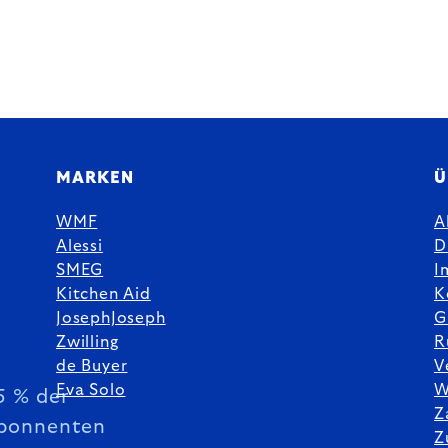
MARKEN
Ü
WMF
A
Alessi
D
SMEG
I
Kitchen Aid
K
JosephJoseph
G
Zwilling
R
de Buyer
V
Eva Solo
W
5 % der
Z
bonnenten
Z