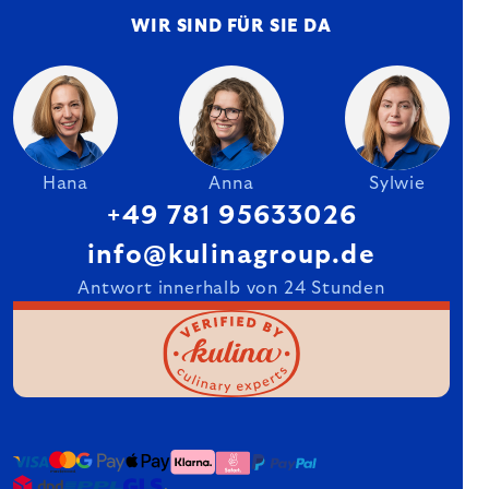
WIR SIND FÜR SIE DA
Hana
Anna
Sylwie
+49 781 95633026
info@kulinagroup.de
Antwort innerhalb von 24 Stunden