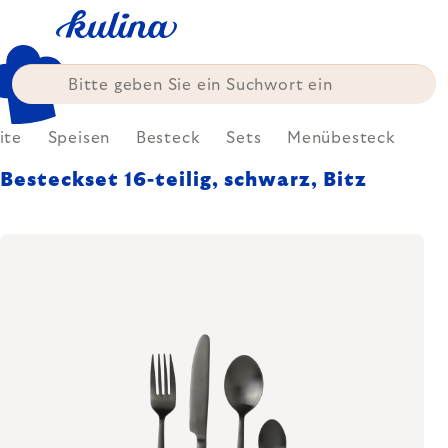
Zum
Inhalt
springen
ite
Speisen
Besteck
Sets
Menübesteck
Besteckset 16-teilig, schwarz, Bitz