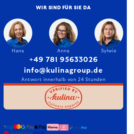
WIR SIND FÜR SIE DA
Hana
Anna
Sylwie
+49 781 95633026
info@kulinagroup.de
Antwort innerhalb von 24 Stunden