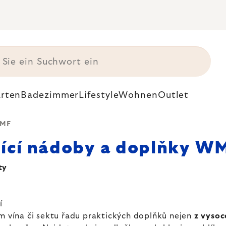
rten
Badezimmer
Lifestyle
Wohnen
Outlet
WMF
ící nádoby a doplňky W
ty
í
vína či sektu řadu praktických doplňků nejen
z vysoc