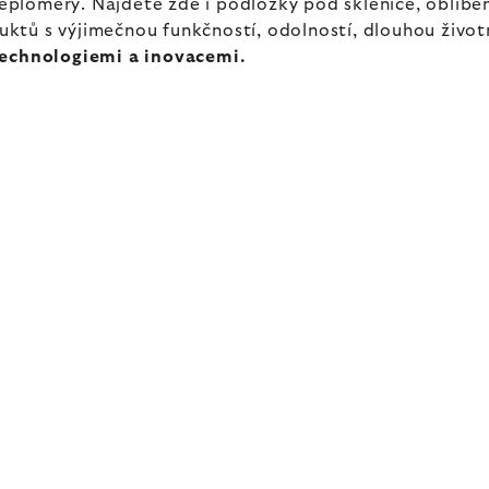
 teploměry. Najdete zde i podložky pod sklenice, oblíb
tů s výjimečnou funkčností, odolností, dlouhou životn
technologiemi a inovacemi.