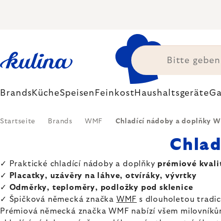
Zum
Inhalt
springen
Brands
Küche
Speisen
Feinkost
Haushaltsgeräte
Ga
Startseite
Brands
WMF
Chladící nádoby a doplňky 
Chlad
✓ Praktické chladící nádoby a doplňky
prémiové kvali
✓
Placatky, uzávěry na láhve, otvíráky, vývrtky
✓
Odměrky, teploměry, podložky pod sklenice
✓ Špičková německá značka
WMF
s dlouholetou tradic
Prémiová německá značka WMF nabízí všem milovníkům 