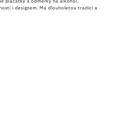
ené placatky a odměrky na alkohol.
ostí i designem. Má dlouholetou tradici a