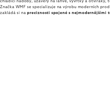
chladící nádoby, uzávěry na láhve, vývrtky a otvíráky,
Značka WMF se specializuje na výrobu moderních produk
zakládá si na
preciznosti spojené s nejmodernějšími 