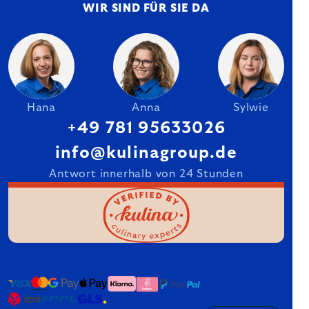
WIR SIND FÜR SIE DA
Hana
Anna
Sylwie
+49 781 95633026
info@kulinagroup.de
Antwort innerhalb von 24 Stunden