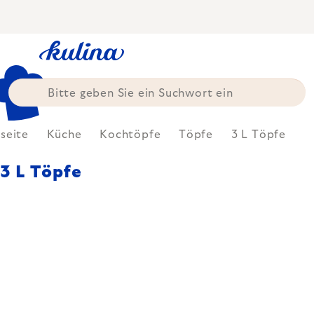
Zum
Inhalt
springen
tseite
Küche
Kochtöpfe
Töpfe
3 L Töpfe
3 L Töpfe