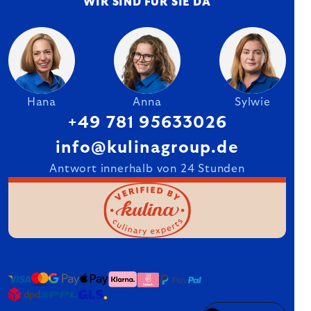
WIR SIND FÜR SIE DA
Hana
Anna
Sylwie
+49 781 95633026
info@kulinagroup.de
Antwort innerhalb von 24 Stunden