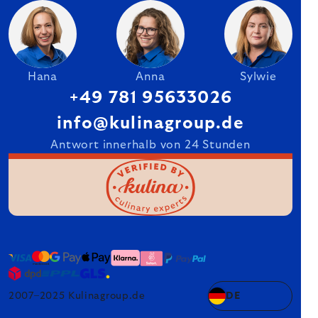
Hana
Anna
Sylwie
+49 781 95633026
info@kulinagroup.de
Antwort innerhalb von 24 Stunden
2007–2025 Kulinagroup.de
DE