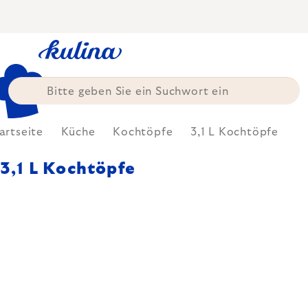
Zum
Inhalt
springen
artseite
Küche
Kochtöpfe
3,1 L Kochtöpfe
3,1 L Kochtöpfe