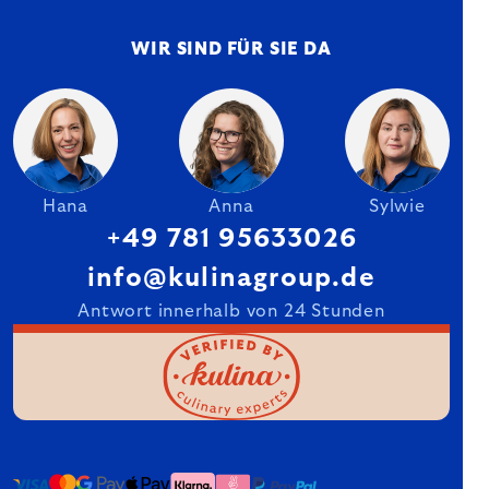
WIR SIND FÜR SIE DA
Hana
Anna
Sylwie
+49 781 95633026
info@kulinagroup.de
Antwort innerhalb von 24 Stunden