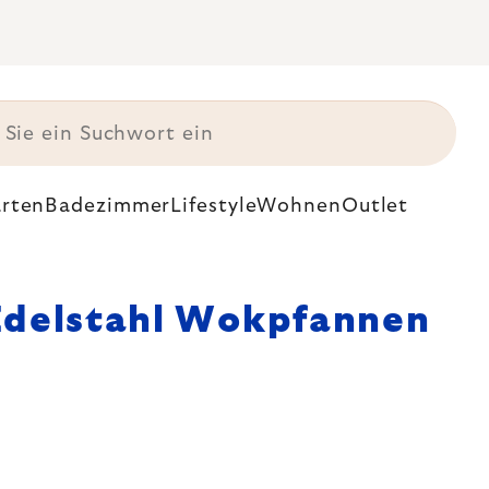
rten
Badezimmer
Lifestyle
Wohnen
Outlet
Edelstahl Wokpfannen