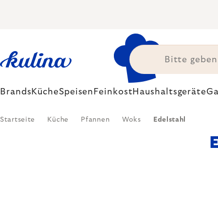
Zum
Inhalt
springen
Brands
Küche
Speisen
Feinkost
Haushaltsgeräte
Ga
Startseite
Küche
Pfannen
Woks
Edelstahl