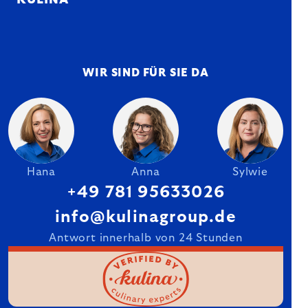
KULINA
WIR SIND FÜR SIE DA
Hana
Anna
Sylwie
+49 781 95633026
info@kulinagroup.de
Antwort innerhalb von 24 Stunden