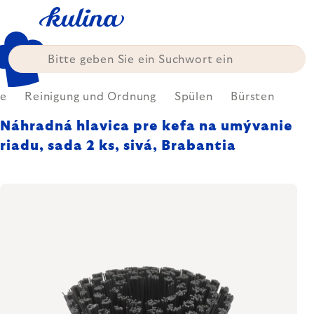
Zum
Inhalt
springen
e
Reinigung und Ordnung
Spülen
Bürsten
Náhradná hlavica pre kefa na umývanie
riadu, sada 2 ks, sivá, Brabantia