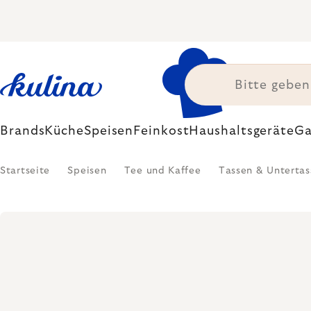
Zum
Inhalt
springen
Brands
Küche
Speisen
Feinkost
Haushaltsgeräte
Ga
Startseite
Speisen
Tee und Kaffee
Tassen & Untertas