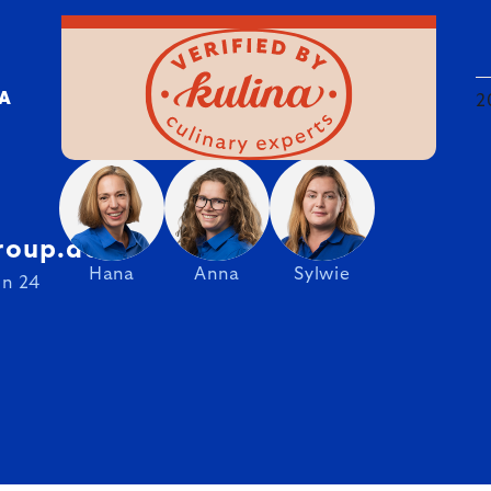
DA
2
roup.de
Hana
Anna
Sylwie
on 24