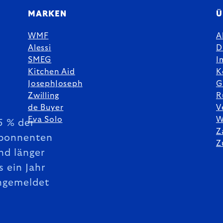
MARKEN
Ü
WMF
A
Alessi
D
SMEG
I
Kitchen Aid
K
JosephJoseph
G
Zwilling
R
de Buyer
V
Eva Solo
W
5 % der
Z
bonnenten
Z
nd länger
s ein Jahr
ngemeldet