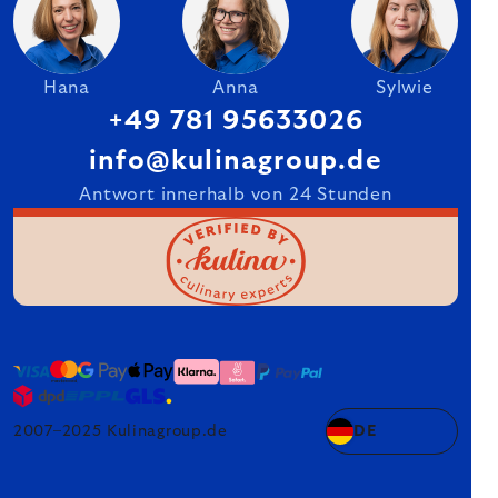
Hana
Anna
Sylwie
+49 781 95633026
info@kulinagroup.de
Antwort innerhalb von 24 Stunden
2007–2025 Kulinagroup.de
DE