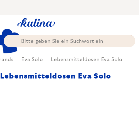
Zum
Inhalt
springen
rands
Eva Solo
Lebensmitteldosen Eva Solo
Lebensmitteldosen Eva Solo