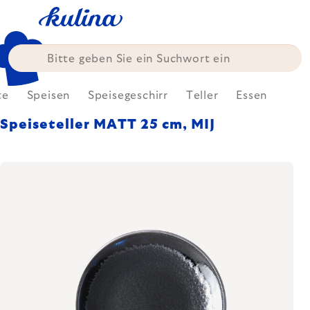
Zum
Inhalt
springen
te
Speisen
Speisegeschirr
Teller
Essen
Speiseteller MATT 25 cm, MIJ