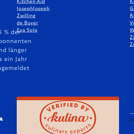
Kitchen Aid
K
JosephJoseph
G
Zwilling
R
de Buyer
V
Eva Solo
W
5 % der
Z
bonnenten
Z
nd länger
s ein Jahr
ngemeldet
DA
2