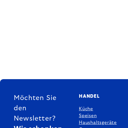
FUSSZEILE
HANDEL
Möchten Sie
den
Küche
Speisen
Newsletter?
Haushaltsgeräte