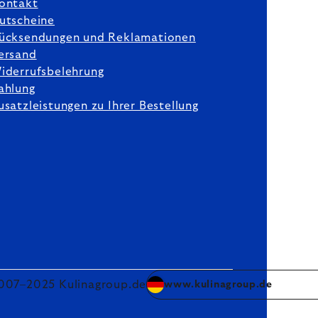
ontakt
utscheine
ücksendungen und Reklamationen
ersand
iderrufsbelehrung
ahlung
usatzleistungen zu Ihrer Bestellung
007–2025 Kulinagroup.de
www.kulinagroup.de