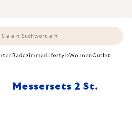
rten
Badezimmer
Lifestyle
Wohnen
Outlet
Messersets 2 St.