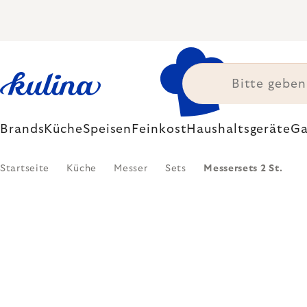
Zum
Inhalt
springen
Brands
Küche
Speisen
Feinkost
Haushaltsgeräte
Ga
Startseite
Küche
Messer
Sets
Messersets 2 St.