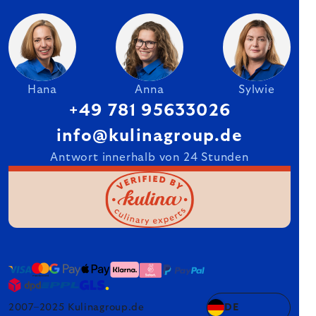
Hana
Anna
Sylwie
+49 781 95633026
info@kulinagroup.de
Antwort innerhalb von 24 Stunden
2007–2025 Kulinagroup.de
DE