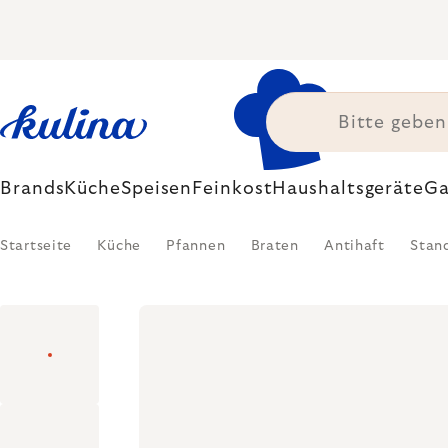
Zum
Inhalt
springen
Brands
Küche
Speisen
Feinkost
Haushaltsgeräte
Ga
Startseite
Küche
Pfannen
Braten
Antihaft
Stan