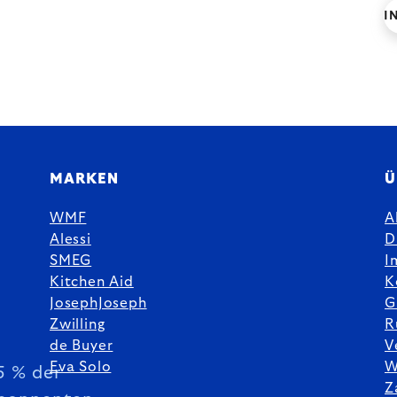
I
MARKEN
Ü
WMF
A
Alessi
D
SMEG
I
Kitchen Aid
K
JosephJoseph
G
Zwilling
R
de Buyer
V
Eva Solo
W
5 % der
Z