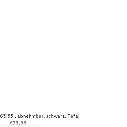
Griff INGENIO L9863153 , abnehmbar, schwarz, Tefal
€23,39