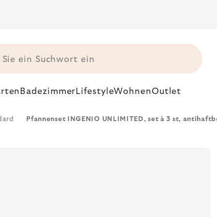
rten
Badezimmer
Lifestyle
Wohnen
Outlet
dard
Pfannenset INGENIO UNLIMITED, set à 3 st, antihaftbe