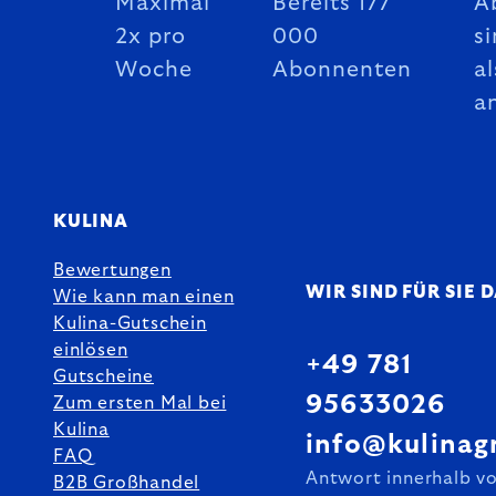
Maximal
Bereits 177
A
2x pro
000
si
Woche
Abonnenten
al
a
KULINA
Bewertungen
WIR SIND FÜR SIE 
Wie kann man einen
Kulina-Gutschein
einlösen
+49 781
Gutscheine
95633026
Zum ersten Mal bei
Kulina
info@kulinag
FAQ
Antwort innerhalb v
B2B Großhandel