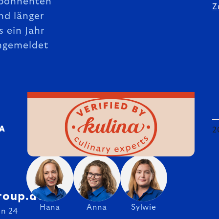
bonnenten
Z
nd länger
s ein Jahr
ngemeldet
DA
2
roup.de
Hana
Anna
Sylwie
on 24