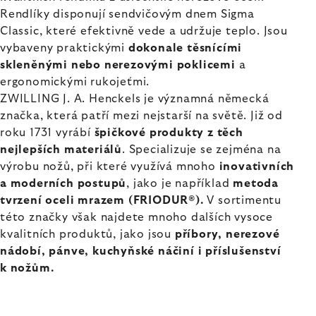
Rendlíky disponují sendvičovým dnem Sigma
Classic, které efektivně vede a udržuje teplo. Jsou
vybaveny praktickými
dokonale těsnícími
skleněnými nebo nerezovými poklicemi
a
ergonomickými rukojeťmi.
ZWILLING J. A. Henckels je významná německá
značka, která patří mezi nejstarší na světě. Již od
roku 1731 vyrábí
špičkové produkty z těch
nejlepších materiálů
. Specializuje se zejména na
výrobu nožů, při které využívá mnoho
inovativních
a moderních postupů
, jako je například
metoda
tvrzení oceli mrazem (FRIODUR®).
V sortimentu
této značky však najdete mnoho dalších vysoce
kvalitních produktů, jako jsou
příbory, nerezové
nádobí, pánve, kuchyňské náčiní i příslušenství
k nožům.