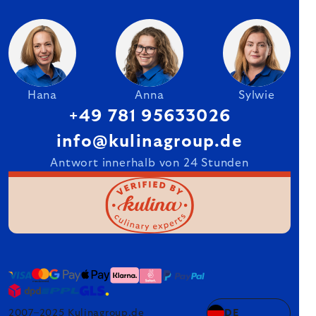
Hana
Anna
Sylwie
+49 781 95633026
info@kulinagroup.de
Antwort innerhalb von 24 Stunden
2007–2025 Kulinagroup.de
DE