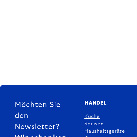
FUSSZEILE
HANDEL
Möchten Sie
den
Küche
Speisen
Newsletter?
Haushaltsgeräte