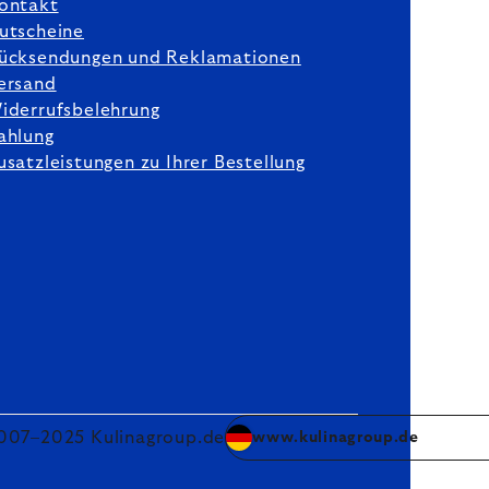
ontakt
utscheine
ücksendungen und Reklamationen
ersand
iderrufsbelehrung
ahlung
usatzleistungen zu Ihrer Bestellung
007–2025 Kulinagroup.de
www.kulinagroup.de