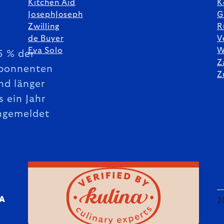
Kitchen Aid
K
JosephJoseph
G
Zwilling
R
de Buyer
V
Eva Solo
W
5 % der
Z
bonnenten
Z
nd länger
s ein Jahr
ngemeldet
DA
2