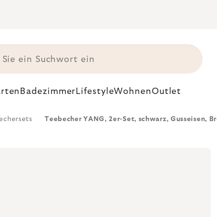
rten
Badezimmer
Lifestyle
Wohnen
Outlet
echersets
Teebecher YANG, 2er-Set, schwarz, Gusseisen, B