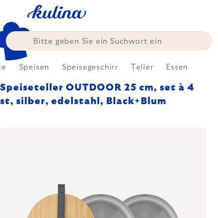
Zum
Inhalt
springen
te
Speisen
Speisegeschirr
Teller
Essen
Speiseteller OUTDOOR 25 cm, set à 4
st, silber, edelstahl, Black+Blum