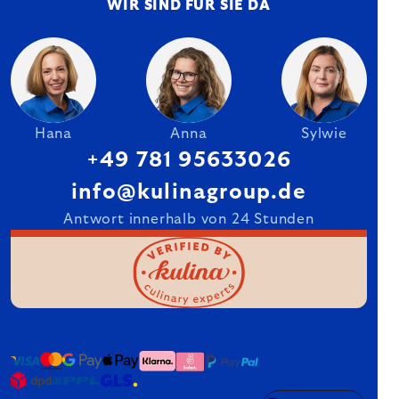
WIR SIND FÜR SIE DA
Hana
Anna
Sylwie
+49 781 95633026
info@kulinagroup.de
Antwort innerhalb von 24 Stunden