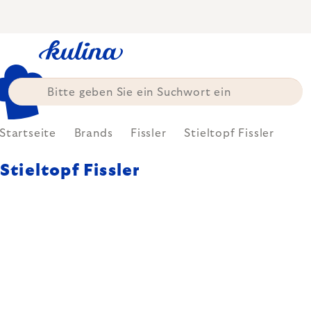
Zum
Inhalt
springen
Startseite
Brands
Fissler
Stieltopf Fissler
Stieltopf Fissler