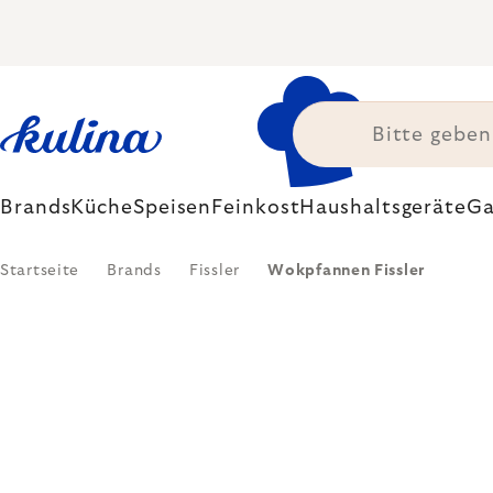
Zum
Inhalt
springen
Brands
Küche
Speisen
Feinkost
Haushaltsgeräte
Ga
Startseite
Brands
Fissler
Wokpfannen Fissler