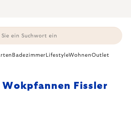
rten
Badezimmer
Lifestyle
Wohnen
Outlet
Wokpfannen Fissler