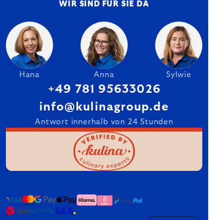
WIR SIND FÜR SIE DA
Hana
Anna
Sylwie
+49 781 95633026
info@kulinagroup.de
Antwort innerhalb von 24 Stunden