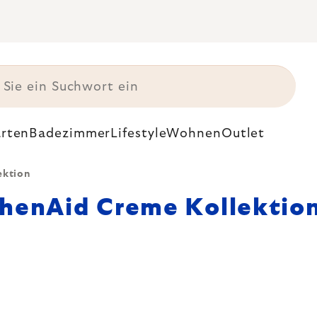
rten
Badezimmer
Lifestyle
Wohnen
Outlet
ektion
chenAid Creme Kollektio