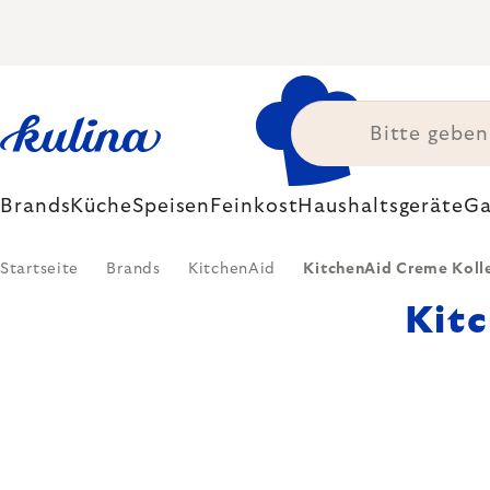
Zum
Inhalt
springen
Brands
Küche
Speisen
Feinkost
Haushaltsgeräte
Ga
Startseite
Brands
KitchenAid
KitchenAid Creme Koll
Kit