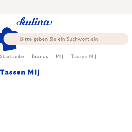
Zum
Inhalt
springen
Startseite
Brands
MIJ
Tassen MIJ
Tassen MIJ