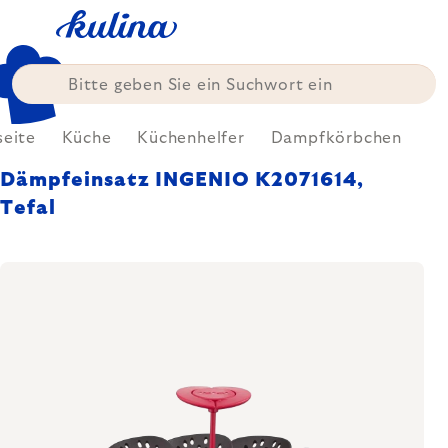
Zum
Inhalt
springen
seite
Küche
Küchenhelfer
Dampfkörbchen
Dämpfeinsatz INGENIO K2071614,
Tefal