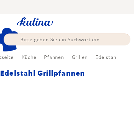
Zum
Inhalt
springen
tseite
Küche
Pfannen
Grillen
Edelstahl
Edelstahl Grillpfannen