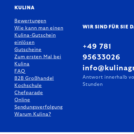
KULINA
Bewertungen
WIR SIND FÜR SIE 
Wie kann man einen
Kulina-Gutschein
einlösen
+49 781
Gutscheine
95633026
Zum ersten Mal bei
Kulina
info@kulinag
FAQ
Antwort innerhalb v
B2B Großhandel
Stunden
Kochschule
Chefparade
Online
Sendungsverfolgung
Warum Kulina?