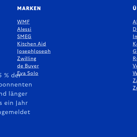
MARKEN
Ü
WMF
A
Alessi
D
SMEG
I
Kitchen Aid
K
JosephJoseph
G
Zwilling
R
de Buyer
V
Eva Solo
W
5 % der
Z
bonnenten
Z
nd länger
s ein Jahr
ngemeldet