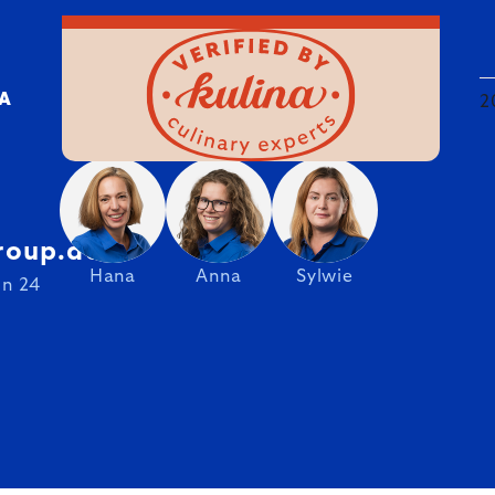
DA
2
roup.de
Hana
Anna
Sylwie
on 24