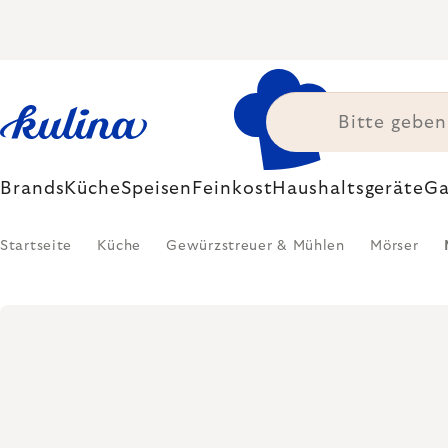
Zum
Inhalt
springen
Brands
Küche
Speisen
Feinkost
Haushaltsgeräte
Ga
Startseite
Küche
Gewürzstreuer & Mühlen
Mörser