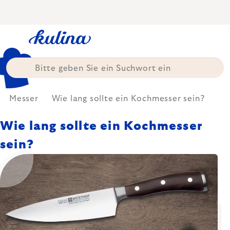
Zum
Inhalt
springen
Messer
Wie lang sollte ein Kochmesser sein?
Wie lang sollte ein Kochmesser
sein?