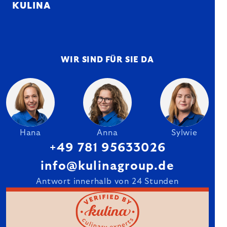
KULINA
WIR SIND FÜR SIE DA
Hana
Anna
Sylwie
+49 781 95633026
info@kulinagroup.de
Antwort innerhalb von 24 Stunden