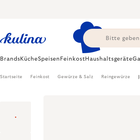
Zum
Inhalt
springen
Brands
Küche
Speisen
Feinkost
Haushaltsgeräte
Ga
Startseite
Feinkost
Gewürze & Salz
Reingewürze