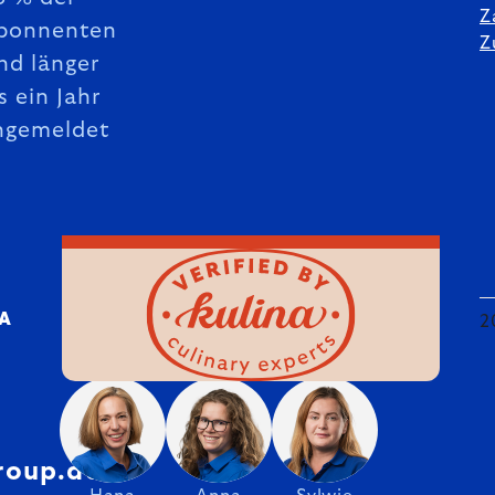
Z
bonnenten
Z
nd länger
s ein Jahr
ngemeldet
DA
2
roup.de