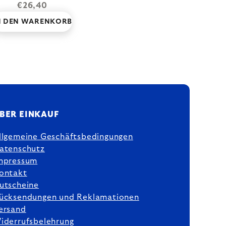
€26,40
N DEN WARENKORB
BER EINKAUF
llgemeine Geschäftsbedingungen
atenschutz
mpressum
ontakt
utscheine
ücksendungen und Reklamationen
ersand
iderrufsbelehrung