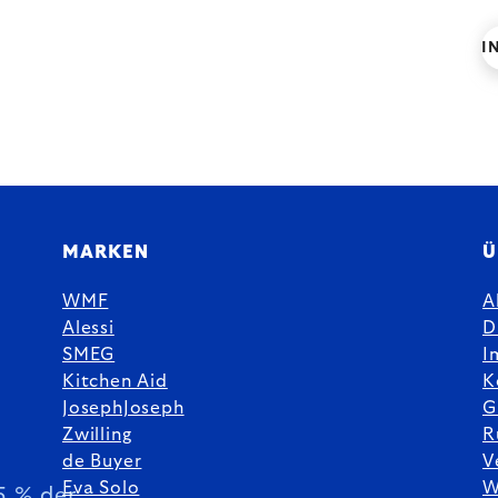
I
MARKEN
Ü
WMF
A
Alessi
D
SMEG
I
Kitchen Aid
K
JosephJoseph
G
Zwilling
R
de Buyer
V
Eva Solo
W
5 % der