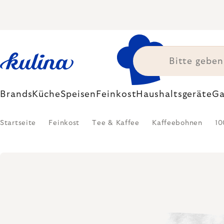
Zum
Inhalt
springen
Brands
Küche
Speisen
Feinkost
Haushaltsgeräte
Ga
Startseite
Feinkost
Tee & Kaffee
Kaffeebohnen
10