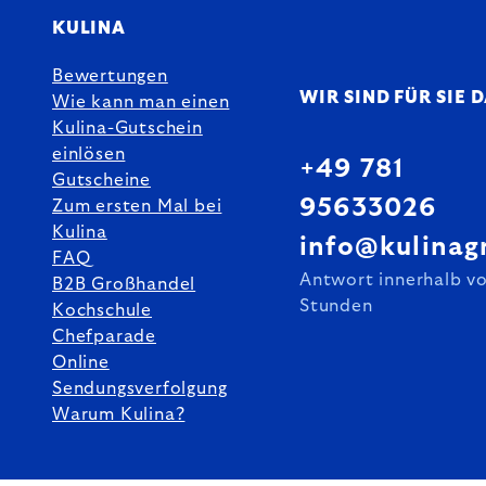
KULINA
Bewertungen
WIR SIND FÜR SIE 
Wie kann man einen
Kulina-Gutschein
einlösen
+49 781
Gutscheine
95633026
Zum ersten Mal bei
Kulina
info@kulinag
FAQ
Antwort innerhalb v
B2B Großhandel
Stunden
Kochschule
Chefparade
Online
Sendungsverfolgung
Warum Kulina?