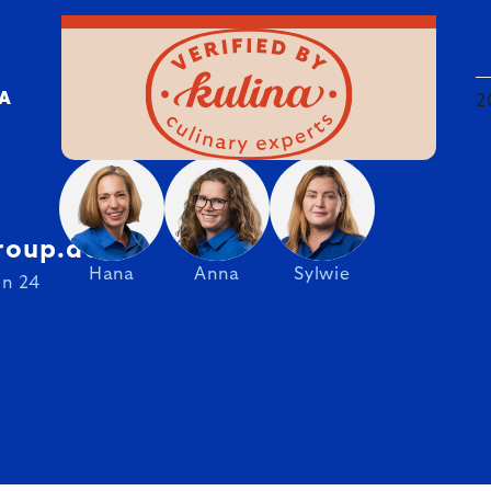
DA
2
roup.de
Hana
Anna
Sylwie
on 24