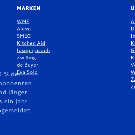
MARKEN
Ü
WMF
A
Alessi
D
SMEG
I
Kitchen Aid
K
JosephJoseph
G
Zwilling
R
de Buyer
V
Eva Solo
W
5 % der
Z
bonnenten
Z
nd länger
s ein Jahr
ngemeldet