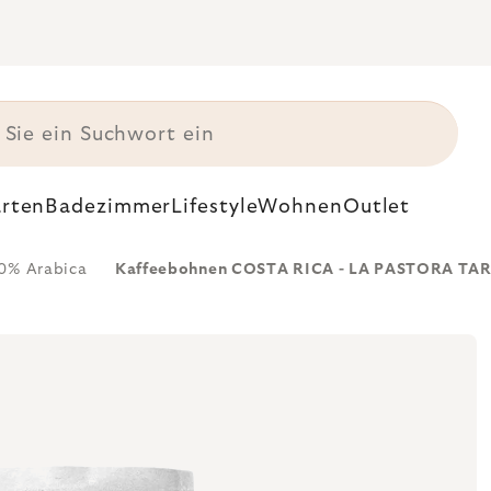
rten
Badezimmer
Lifestyle
Wohnen
Outlet
0% Arabica
Kaffeebohnen COSTA RICA - LA PASTORA TAR