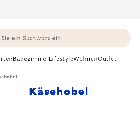
rten
Badezimmer
Lifestyle
Wohnen
Outlet
sehobel
Käsehobel