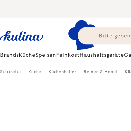
Zum
Inhalt
springen
Brands
Küche
Speisen
Feinkost
Haushaltsgeräte
Ga
Startseite
Küche
Küchenhelfer
Reiben & Hobel
Kä