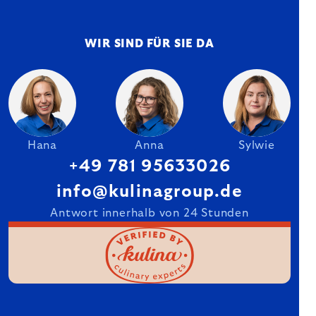
WIR SIND FÜR SIE DA
Hana
Anna
Sylwie
+49 781 95633026
info@kulinagroup.de
Antwort innerhalb von 24 Stunden