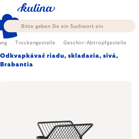
Zum
Inhalt
springen
ung
Trockengestelle
Geschirr-Abtropfgestelle
Odkvapkávač riadu, skladacia, sivá,
Brabantia