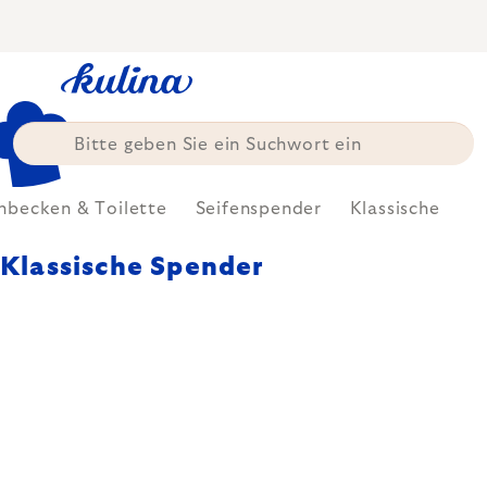
Zum
Inhalt
springen
becken & Toilette
Seifenspender
Klassische
Klassische Spender