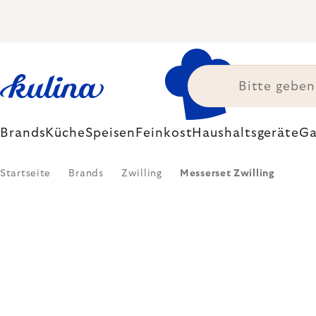
Zum
Inhalt
springen
Brands
Küche
Speisen
Feinkost
Haushaltsgeräte
Ga
Startseite
Brands
Zwilling
Messerset Zwilling